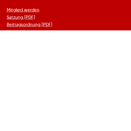
Mitglied werden
Satzung [PDF]
Beitragsordnung [PDF]
Vorstand
Sponsoring