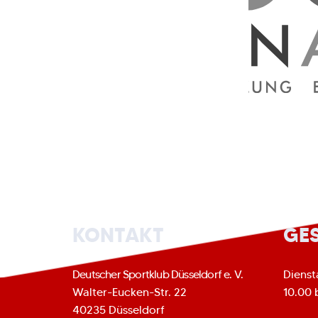
KONTAKT
GE
Deutscher Sportklub Düsseldorf e. V.
Dienst
Walter-Eucken-Str. 22
10.00 
40235 Düsseldorf