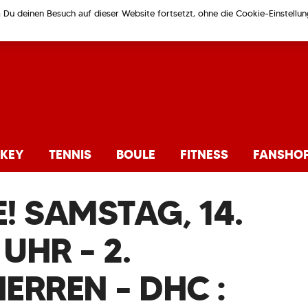
m Du deinen Besuch auf dieser Website fortsetzt, ohne die Cookie-Einstell
KEY
TENNIS
BOULE
FITNESS
FANSHO
E! SAMSTAG, 14.
UHR – 2.
ERREN – DHC :