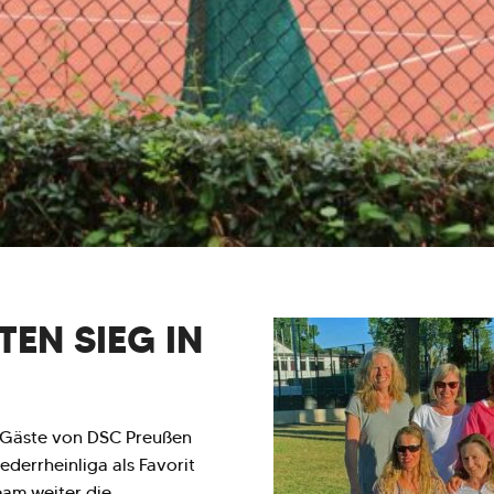
TEN SIEG IN
n Gäste von DSC Preußen
derrheinliga als Favorit
eam weiter die