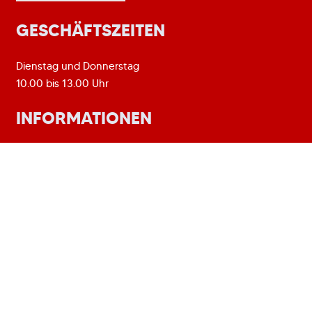
GESCHÄFTSZEITEN
Dienstag und Donnerstag
10.00 bis 13.00 Uhr
INFORMATIONEN
Mitglied werden
Satzung [PDF]
Beitragsordnung [PDF]
Vorstand
Sponsoring