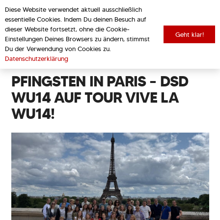
Diese Website verwendet aktuell ausschließlich
essentielle Cookies. Indem Du deinen Besuch auf
dieser Website fortsetzt, ohne die Cookie-
Geht klar!
Einstellungen Deines Browsers zu ändern, stimmst
zurück zur Übersicht
Du der Verwendung von Cookies zu.
Datenschutzerklärung
PFINGSTEN IN PARIS – DSD
WU14 AUF TOUR VIVE LA
WU14!