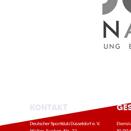
KONTAKT
GE
Deutscher Sportklub Düsseldorf e. V.
Dienst
Walter-Eucken-Str. 22
10.00 