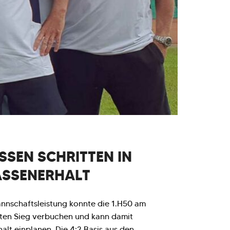
SEN SCHRITTEN IN R
SSENERHALT
annschaftsleistung konnte die 1.H50 am
tten Sieg verbuchen und kann damit
halt einplanen. Die 4:2 Basis aus den