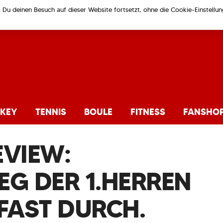
m Du deinen Besuch auf dieser Website fortsetzt, ohne die Cookie-Einstell
KEY
TENNIS
BOULE
FITNESS
FANSHO
EVIEW:
EG DER 1.HERREN
FAST DURCH.