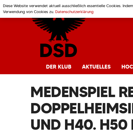
Diese Website verwendet aktuell ausschließlich essentielle Cookies. Inde
Verwendung von Cookies zu.
Datenschutzerklärung
DER KLUB
AKTUELLES
HOC
MEDENSPIEL R
DOPPELHEIMSI
UND H40. H50 