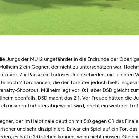
 die Jungs der MU12 ungefährdet in die Endrunde der Oberliga
ülheim 2 ein Gegner, der nicht zu unterschätzen war. Hochmot
n zuvor. Zur Pause ein torloses Unentschieden, mit leichten Vo
lfte noch 2 Torchancen, die der Torhüter jedoch hielt. Insges
enalty-Shootout. Mülheim legt vor, 0:1, aber DSD gleicht zum
ülheim ebenfalls, DSD macht das 2:1. Vor Freude hätten die Ju
rch unseren Torhüter abgewehrt wird, reicht ein weiterer Tref
gner, der im Halbfinale deutlich mit 5:0 gegen CR das Finale
scher und sehr diszipliniert. Es war ein Spiel auf ein Tor, das
ieden, es hätte 2:0 stehen können, wenn nicht müssen. Gleiche